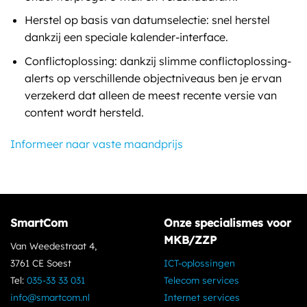
Herstel op basis van datumselectie: snel herstel
dankzij een speciale kalender-interface.
Conflictoplossing: dankzij slimme conflictoplossing-
alerts op verschillende objectniveaus ben je ervan
verzekerd dat alleen de meest recente versie van
content wordt hersteld.
Informeer naar vaste maandprijs
SmartCom
Onze specialismes voor
MKB/ZZP
Van Weedestraat 4,
3761 CE Soest
ICT-oplossingen
Tel:
035-33 33 031
Telecom services
info@smartcom.nl
Internet services