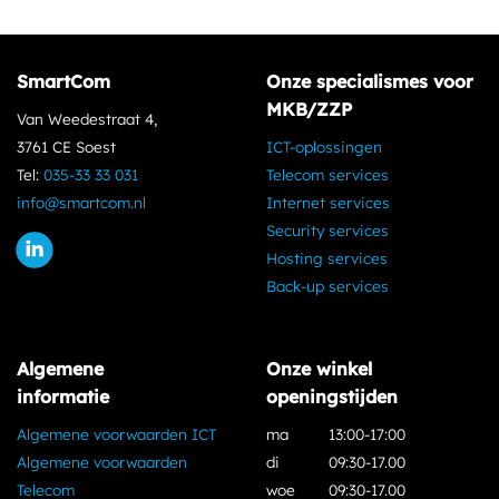
SmartCom
Onze specialismes voor
MKB/ZZP
Van Weedestraat 4,
3761 CE Soest
ICT-oplossingen
Tel:
035-33 33 031
Telecom services
info@smartcom.nl
Internet services
Security services
Hosting services
Back-up services
Algemene
Onze winkel
informatie
openingstijden
Algemene voorwaarden ICT
ma
13:00-17:00
Algemene voorwaarden
di
09:30-17.00
Telecom
woe
09:30-17.00