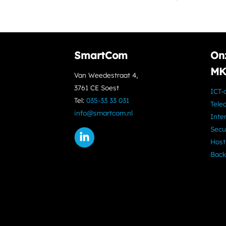
SmartCom
On
MK
Van Weedestraat 4,
3761 CE Soest
ICT-
Tel:
035-33 33 031
Tele
info@smartcom.nl
Inte
Secu
Host
Back