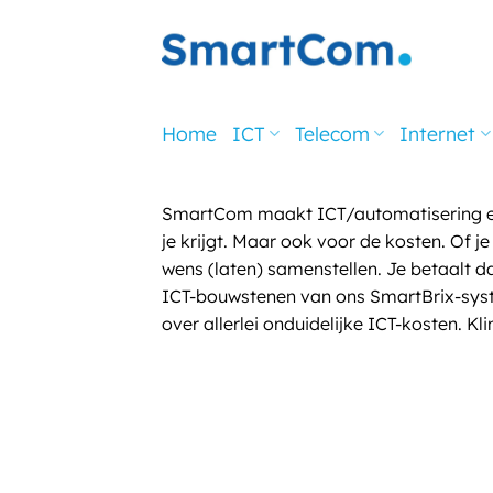
Ga
naar
inhoud
Home
ICT
Telecom
Internet
SmartCom maakt ICT/automatisering eenv
je krijgt. Maar ook voor de kosten. Of j
wens (laten) samenstellen. Je betaalt 
ICT-bouwstenen van ons SmartBrix-systee
over allerlei onduidelijke ICT-kosten. Kl