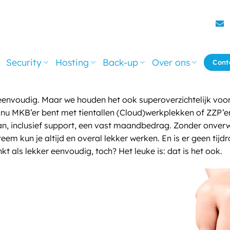
Security
Hosting
Back-up
Over ons
Cont
oudig. Maar we houden het ook superoverzichtelijk voor je.
e nu MKB’er bent met tientallen (Cloud)werkplekken of ZZP’er
dan, inclusief support, een vast maandbedrag. Zonder onver
m kun je altijd en overal lekker werken. En is er geen tijd
inkt als lekker eenvoudig, toch? Het leuke is: dat is het ook.