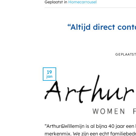
Geplaatst in
Homecarrousel
“Altijd direct con
GEPLAATS
19
jan
“Arthur&Willemijn is al bijna 40 jaar
merkenmix. We zijn een echt familiebedr