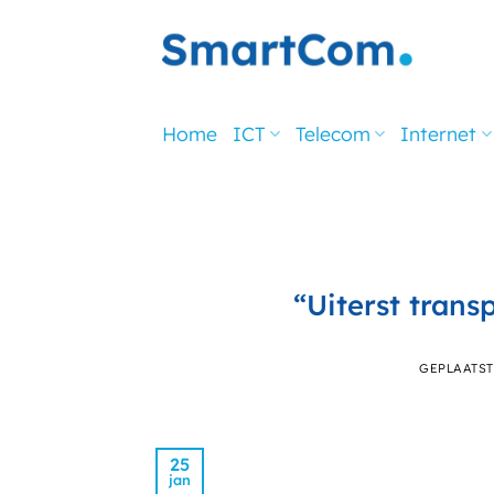
Ga
naar
inhoud
Home
ICT
Telecom
Internet
“Uiterst trans
GEPLAATS
25
jan